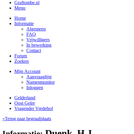
Graftombe.nl
Menu
Home
Informatie
Algemeen
FAQ
Vrijwilligers
In bewerking
Contact
Forum
Zoeken
Mijn Account
Aanvraaglijst
Namenmonitor
Inloggen
Gelderland
Oost Gelre
Vragender Vredehof
«Terug naar begraafplaats
Duenk, H.J.
Informatie: