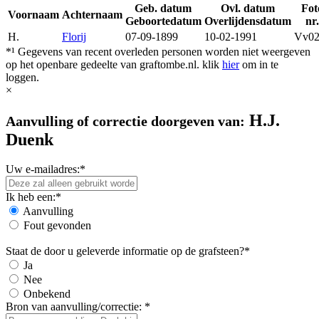
Geb. datum
Ovl. datum
Fot
Voornaam
Achternaam
Geboortedatum
Overlijdensdatum
nr
H.
Florij
07-09-1899
10-02-1991
Vv02
*¹ Gegevens van recent overleden personen worden niet weergeven
op het openbare gedeelte van graftombe.nl. klik
hier
om in te
loggen.
×
H.J.
Aanvulling of correctie doorgeven van:
Duenk
Uw e-mailadres:*
Ik heb een:*
Aanvulling
Fout gevonden
Staat de door u geleverde informatie op de grafsteen?*
Ja
Nee
Onbekend
Bron van aanvulling/correctie: *