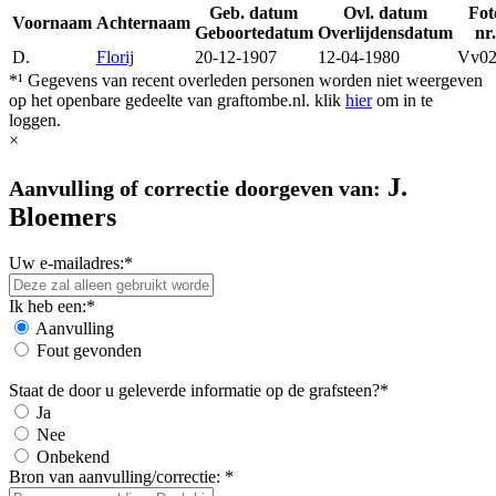
Geb. datum
Ovl. datum
Fot
Voornaam
Achternaam
Geboortedatum
Overlijdensdatum
nr
D.
Florij
20-12-1907
12-04-1980
Vv02
*¹ Gegevens van recent overleden personen worden niet weergeven
op het openbare gedeelte van graftombe.nl. klik
hier
om in te
loggen.
×
J.
Aanvulling of correctie doorgeven van:
Bloemers
Uw e-mailadres:*
Ik heb een:*
Aanvulling
Fout gevonden
Staat de door u geleverde informatie op de grafsteen?*
Ja
Nee
Onbekend
Bron van aanvulling/correctie: *