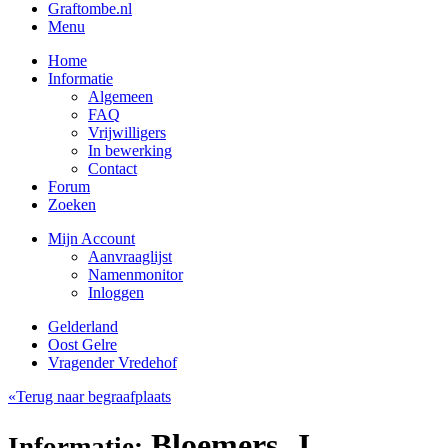
Graftombe.nl
Menu
Home
Informatie
Algemeen
FAQ
Vrijwilligers
In bewerking
Contact
Forum
Zoeken
Mijn Account
Aanvraaglijst
Namenmonitor
Inloggen
Gelderland
Oost Gelre
Vragender Vredehof
«Terug naar begraafplaats
Bloemers, J.
Informatie: