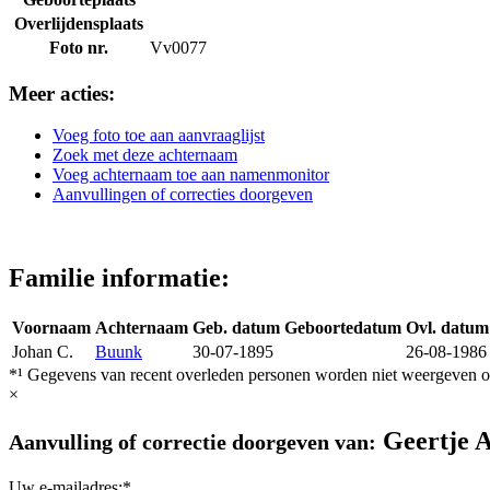
Overlijdensplaats
Foto nr.
Vv0077
Meer acties:
Voeg foto toe aan aanvraaglijst
Zoek met deze achternaam
Voeg achternaam toe aan namenmonitor
Aanvullingen of correcties doorgeven
Familie informatie:
Voornaam
Achternaam
Geb. datum
Geboortedatum
Ovl. datum
Johan C.
Buunk
30-07-1895
26-08-1986
*¹ Gegevens van recent overleden personen worden niet weergeven op
×
Geertje A
Aanvulling of correctie doorgeven van:
Uw e-mailadres:*