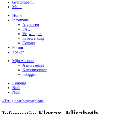
Graftombe.nl
Menu
Home
Informatie
Algemeen
FAQ
Vrijwilligers
In bewerking
Contact
Forum
Zoeken
Mijn Account
Aanvraaglijst
Namenmonitor
Inloggen
Limburg
Nuth
Nuth
«Terug naar begraafplaats
Florax, Elisabeth
Informatie: