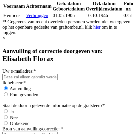
Geb. datum
Ovl. datum
Foto
Voornaam
Achternaam
Geboortedatum
Overlijdensdatum
nr.
Henricus
Verbruggen
01-05-1905
10-10-1946
0751
*¹ Gegevens van recent overleden personen worden niet weergeven
op het openbare gedeelte van graftombe.nl. klik
hier
om in te
loggen.
×
Aanvulling of correctie doorgeven van:
Elisabeth Florax
Uw e-mailadres:*
Ik heb een:*
Aanvulling
Fout gevonden
Staat de door u geleverde informatie op de grafsteen?*
Ja
Nee
Onbekend
Bron van aanvulling/correctie: *