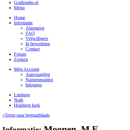
Graftombe.nl
Menu
Home
Informatie
Algemeen
FAQ
Vrijwilligers
In bewerking
Contact
Forum
Zoeken
Mijn Account
Aanvraaglijst
Namenmonitor
Inloggen
Limburg
Nuth
Hulsberg kerk
«Terug naar begraafplaats
Moonen, M.E.
Informatie: