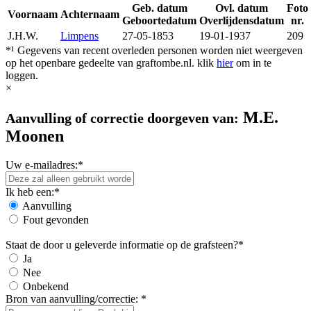
Geb. datum
Ovl. datum
Foto
Voornaam
Achternaam
Geboortedatum
Overlijdensdatum
nr.
J.H.W.
Limpens
27-05-1853
19-01-1937
209
*¹ Gegevens van recent overleden personen worden niet weergeven
op het openbare gedeelte van graftombe.nl. klik
hier
om in te
loggen.
×
M.E.
Aanvulling of correctie doorgeven van:
Moonen
Uw e-mailadres:*
Ik heb een:*
Aanvulling
Fout gevonden
Staat de door u geleverde informatie op de grafsteen?*
Ja
Nee
Onbekend
Bron van aanvulling/correctie: *