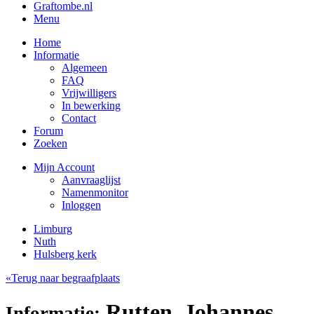
Graftombe.nl
Menu
Home
Informatie
Algemeen
FAQ
Vrijwilligers
In bewerking
Contact
Forum
Zoeken
Mijn Account
Aanvraaglijst
Namenmonitor
Inloggen
Limburg
Nuth
Hulsberg kerk
«Terug naar begraafplaats
Rutten, Johannes
Informatie: