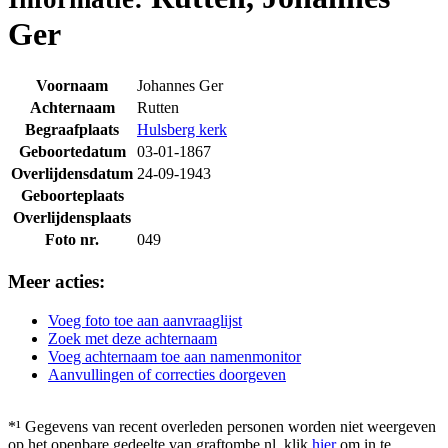
Ger
Voornaam
Johannes Ger
Achternaam
Rutten
Begraafplaats
Hulsberg kerk
Geboortedatum
03-01-1867
Overlijdensdatum
24-09-1943
Geboorteplaats
Overlijdensplaats
Foto nr.
049
Meer acties:
Voeg foto toe aan aanvraaglijst
Zoek met deze achternaam
Voeg achternaam toe aan namenmonitor
Aanvullingen of correcties doorgeven
*¹ Gegevens van recent overleden personen worden niet weergeven
op het openbare gedeelte van graftombe.nl. klik
hier
om in te