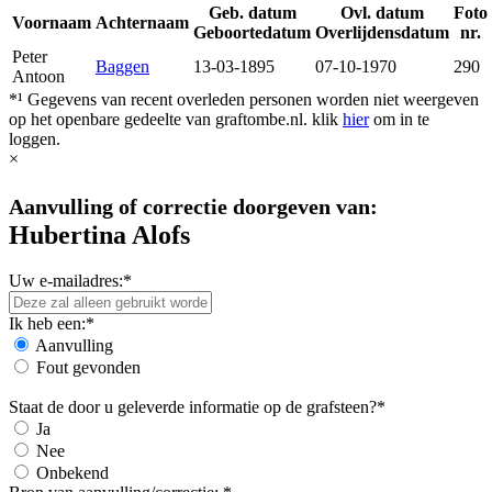
Geb. datum
Ovl. datum
Foto
Voornaam
Achternaam
Geboortedatum
Overlijdensdatum
nr.
Peter
Baggen
13-03-1895
07-10-1970
290
Antoon
*¹ Gegevens van recent overleden personen worden niet weergeven
op het openbare gedeelte van graftombe.nl. klik
hier
om in te
loggen.
×
Aanvulling of correctie doorgeven van:
Hubertina Alofs
Uw e-mailadres:*
Ik heb een:*
Aanvulling
Fout gevonden
Staat de door u geleverde informatie op de grafsteen?*
Ja
Nee
Onbekend