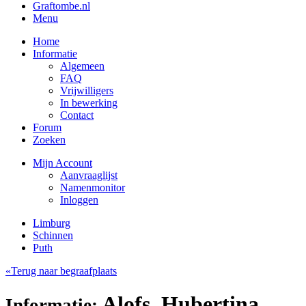
Graftombe.nl
Menu
Home
Informatie
Algemeen
FAQ
Vrijwilligers
In bewerking
Contact
Forum
Zoeken
Mijn Account
Aanvraaglijst
Namenmonitor
Inloggen
Limburg
Schinnen
Puth
«Terug naar begraafplaats
Alofs, Hubertina
Informatie: