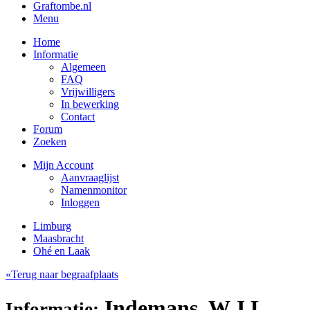
Graftombe.nl
Menu
Home
Informatie
Algemeen
FAQ
Vrijwilligers
In bewerking
Contact
Forum
Zoeken
Mijn Account
Aanvraaglijst
Namenmonitor
Inloggen
Limburg
Maasbracht
Ohé en Laak
«Terug naar begraafplaats
Indemans, W.J.L.
Informatie: