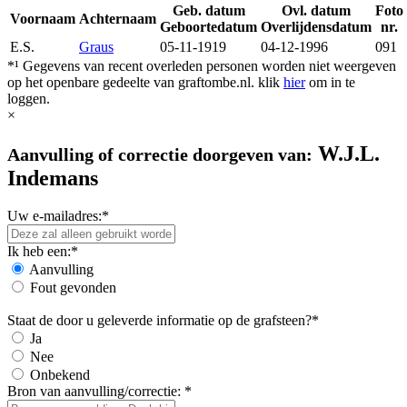
Geb. datum
Ovl. datum
Foto
Voornaam
Achternaam
Geboortedatum
Overlijdensdatum
nr.
E.S.
Graus
05-11-1919
04-12-1996
091
*¹ Gegevens van recent overleden personen worden niet weergeven
op het openbare gedeelte van graftombe.nl. klik
hier
om in te
loggen.
×
W.J.L.
Aanvulling of correctie doorgeven van:
Indemans
Uw e-mailadres:*
Ik heb een:*
Aanvulling
Fout gevonden
Staat de door u geleverde informatie op de grafsteen?*
Ja
Nee
Onbekend
Bron van aanvulling/correctie: *