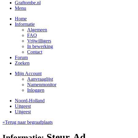
Graftombe.nl
Menu
Home
Informatie
Algemeen
FAQ
Vrijwilligers
In bewerking
Contact
Forum
Zoeken
Mijn Account
Aanvraaglijst
Namenmonitor
Inloggen
Noord-Holland
Uitgeest
Uitgeest
«Terug naar begraafplaats
Steur, Ad
Informatie: