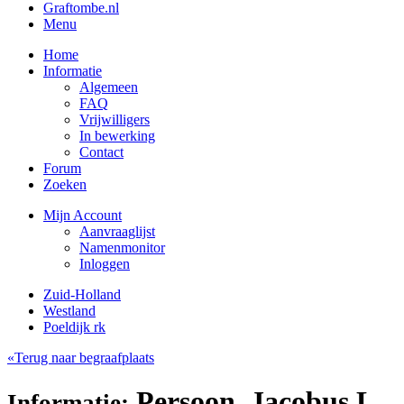
Graftombe.nl
Menu
Home
Informatie
Algemeen
FAQ
Vrijwilligers
In bewerking
Contact
Forum
Zoeken
Mijn Account
Aanvraaglijst
Namenmonitor
Inloggen
Zuid-Holland
Westland
Poeldijk rk
«Terug naar begraafplaats
Persoon, Jacobus L.
Informatie: