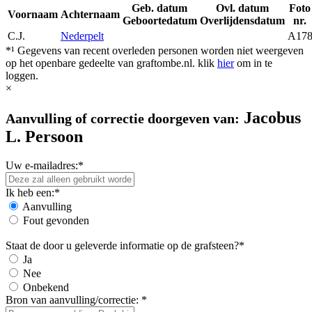
Geb. datum
Ovl. datum
Foto
Voornaam
Achternaam
Geboortedatum
Overlijdensdatum
nr.
C.J.
Nederpelt
A17
*¹ Gegevens van recent overleden personen worden niet weergeven
op het openbare gedeelte van graftombe.nl. klik
hier
om in te
loggen.
×
Jacobus
Aanvulling of correctie doorgeven van:
L. Persoon
Uw e-mailadres:*
Ik heb een:*
Aanvulling
Fout gevonden
Staat de door u geleverde informatie op de grafsteen?*
Ja
Nee
Onbekend
Bron van aanvulling/correctie: *