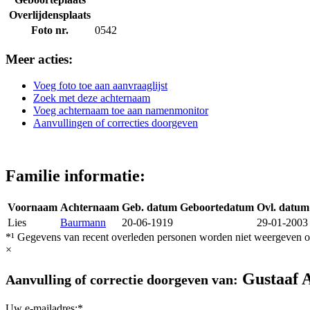
Overlijdensplaats
Foto nr.
0542
Meer acties:
Voeg foto toe aan aanvraaglijst
Zoek met deze achternaam
Voeg achternaam toe aan namenmonitor
Aanvullingen of correcties doorgeven
Familie informatie:
Voornaam
Achternaam
Geb. datum
Geboortedatum
Ovl. datum
Lies
Baurmann
20-06-1919
29-01-2003
*¹ Gegevens van recent overleden personen worden niet weergeven op
×
Gustaaf A
Aanvulling of correctie doorgeven van:
Uw e-mailadres:*