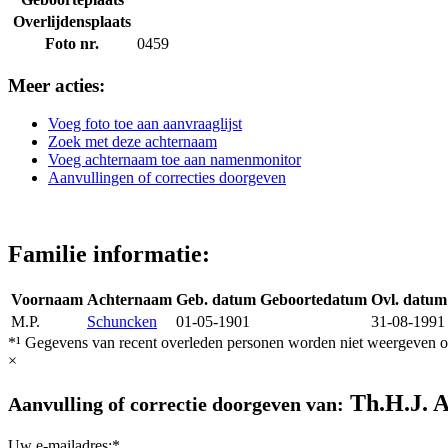
Overlijdensplaats
Foto nr.
0459
Meer acties:
Voeg foto toe aan aanvraaglijst
Zoek met deze achternaam
Voeg achternaam toe aan namenmonitor
Aanvullingen of correcties doorgeven
Familie informatie:
Voornaam
Achternaam
Geb. datum
Geboortedatum
Ovl. datum
M.P.
Schuncken
01-05-1901
31-08-1991
*¹ Gegevens van recent overleden personen worden niet weergeven op
×
Th.H.J. 
Aanvulling of correctie doorgeven van:
Uw e-mailadres:*