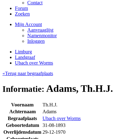
Contact
Forum
Zoeken
Mijn Account
Aanvraaglijst
Namenmonitor
Inloggen
Limburg
Landgraaf
Ubach over Worms
«Terug naar begraafplaats
Adams, Th.H.J.
Informatie:
Voornaam
Th.H.J.
Achternaam
Adams
Begraafplaats
Ubach over Worms
Geboortedatum
31-08-1893
Overlijdensdatum
29-12-1970
Geboorteplaats