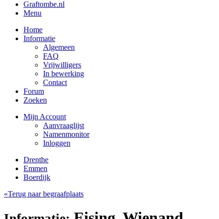
Graftombe.nl
Menu
Home
Informatie
Algemeen
FAQ
Vrijwilligers
In bewerking
Contact
Forum
Zoeken
Mijn Account
Aanvraaglijst
Namenmonitor
Inloggen
Drenthe
Emmen
Boerdijk
«Terug naar begraafplaats
Eising, Wienand
Informatie: