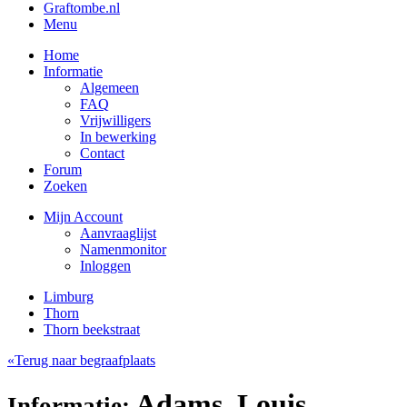
Graftombe.nl
Menu
Home
Informatie
Algemeen
FAQ
Vrijwilligers
In bewerking
Contact
Forum
Zoeken
Mijn Account
Aanvraaglijst
Namenmonitor
Inloggen
Limburg
Thorn
Thorn beekstraat
«Terug naar begraafplaats
Adams, Louis
Informatie: