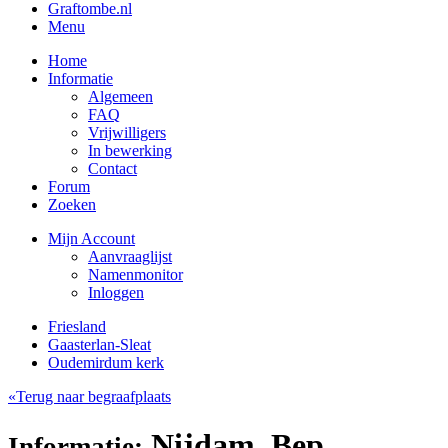
Graftombe.nl
Menu
Home
Informatie
Algemeen
FAQ
Vrijwilligers
In bewerking
Contact
Forum
Zoeken
Mijn Account
Aanvraaglijst
Namenmonitor
Inloggen
Friesland
Gaasterlan-Sleat
Oudemirdum kerk
«Terug naar begraafplaats
Nijdam, Bep
Informatie: