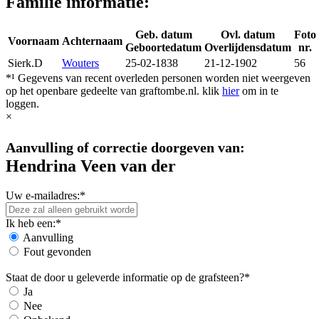
Familie informatie:
Geb. datum
Ovl. datum
Foto
Voornaam
Achternaam
Geboortedatum
Overlijdensdatum
nr.
Sierk.D
Wouters
25-02-1838
21-12-1902
56
*¹ Gegevens van recent overleden personen worden niet weergeven
op het openbare gedeelte van graftombe.nl. klik
hier
om in te
loggen.
×
Aanvulling of correctie doorgeven van:
Hendrina Veen van der
Uw e-mailadres:*
Ik heb een:*
Aanvulling
Fout gevonden
Staat de door u geleverde informatie op de grafsteen?*
Ja
Nee