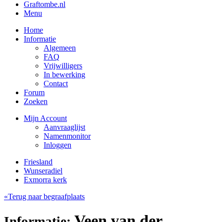
Graftombe.nl
Menu
Home
Informatie
Algemeen
FAQ
Vrijwilligers
In bewerking
Contact
Forum
Zoeken
Mijn Account
Aanvraaglijst
Namenmonitor
Inloggen
Friesland
Wunseradiel
Exmorra kerk
«Terug naar begraafplaats
Veen van der,
Informatie: