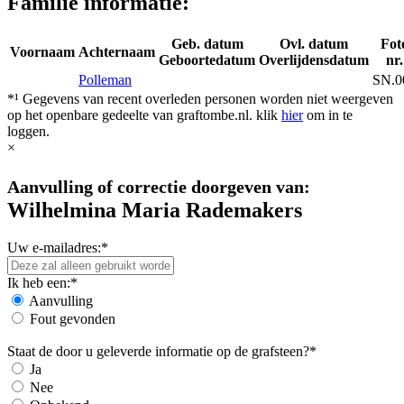
Familie informatie:
Geb. datum
Ovl. datum
Fot
Voornaam
Achternaam
Geboortedatum
Overlijdensdatum
nr.
Polleman
SN.0
*¹ Gegevens van recent overleden personen worden niet weergeven
op het openbare gedeelte van graftombe.nl. klik
hier
om in te
loggen.
×
Aanvulling of correctie doorgeven van:
Wilhelmina Maria Rademakers
Uw e-mailadres:*
Ik heb een:*
Aanvulling
Fout gevonden
Staat de door u geleverde informatie op de grafsteen?*
Ja
Nee