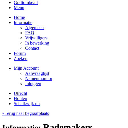
Graftombe.nl
Menu
Home
Informatie
Algemeen
FAQ
Vrijwilligers
In bewerking
Contact
Forum
Zoeken
Mijn Account
Aanvraaglijst
Namenmonitor
Inloggen
Utrecht
Houten
Schalkwijk nh
«Terug naar begraafplaats
Rademakers,
Informatie: