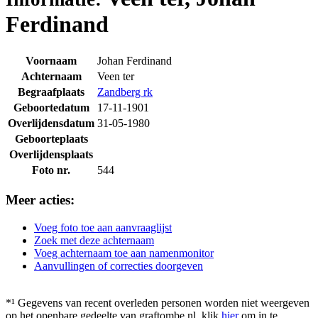
Ferdinand
Voornaam
Johan Ferdinand
Achternaam
Veen ter
Begraafplaats
Zandberg rk
Geboortedatum
17-11-1901
Overlijdensdatum
31-05-1980
Geboorteplaats
Overlijdensplaats
Foto nr.
544
Meer acties:
Voeg foto toe aan aanvraaglijst
Zoek met deze achternaam
Voeg achternaam toe aan namenmonitor
Aanvullingen of correcties doorgeven
*¹ Gegevens van recent overleden personen worden niet weergeven
op het openbare gedeelte van graftombe.nl. klik
hier
om in te