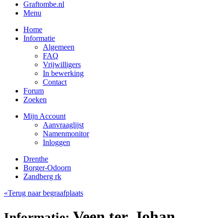
Graftombe.nl
Menu
Home
Informatie
Algemeen
FAQ
Vrijwilligers
In bewerking
Contact
Forum
Zoeken
Mijn Account
Aanvraaglijst
Namenmonitor
Inloggen
Drenthe
Borger-Odoorn
Zandberg rk
«Terug naar begraafplaats
Veen ter, Johan
Informatie: