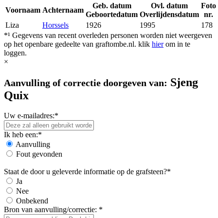
Geb. datum
Ovl. datum
Foto
Voornaam
Achternaam
Geboortedatum
Overlijdensdatum
nr.
Liza
Horssels
1926
1995
178
*¹ Gegevens van recent overleden personen worden niet weergeven
op het openbare gedeelte van graftombe.nl. klik
hier
om in te
loggen.
×
Sjeng
Aanvulling of correctie doorgeven van:
Quix
Uw e-mailadres:*
Ik heb een:*
Aanvulling
Fout gevonden
Staat de door u geleverde informatie op de grafsteen?*
Ja
Nee
Onbekend
Bron van aanvulling/correctie: *