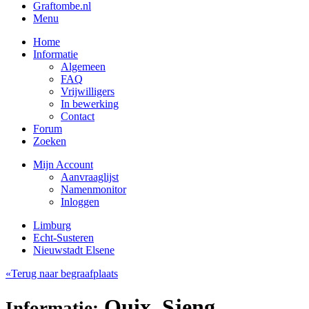
Graftombe.nl
Menu
Home
Informatie
Algemeen
FAQ
Vrijwilligers
In bewerking
Contact
Forum
Zoeken
Mijn Account
Aanvraaglijst
Namenmonitor
Inloggen
Limburg
Echt-Susteren
Nieuwstadt Elsene
«Terug naar begraafplaats
Quix, Sjeng
Informatie: