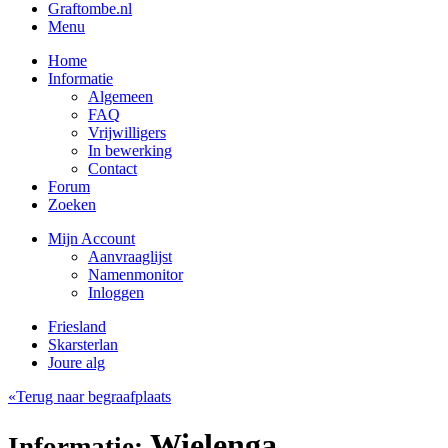
Graftombe.nl
Menu
Home
Informatie
Algemeen
FAQ
Vrijwilligers
In bewerking
Contact
Forum
Zoeken
Mijn Account
Aanvraaglijst
Namenmonitor
Inloggen
Friesland
Skarsterlan
Joure alg
«Terug naar begraafplaats
Wielenga,
Informatie: