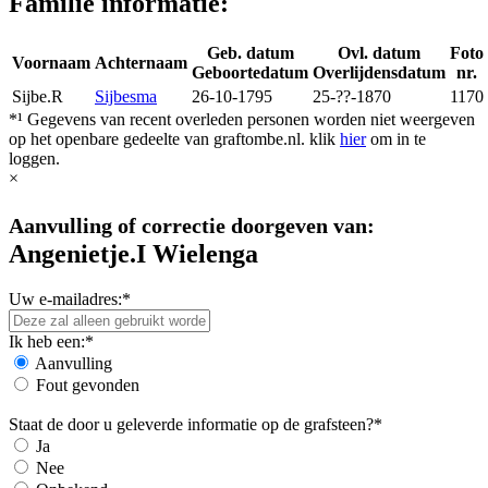
Familie informatie:
Geb. datum
Ovl. datum
Foto
Voornaam
Achternaam
Geboortedatum
Overlijdensdatum
nr.
Sijbe.R
Sijbesma
26-10-1795
25-??-1870
1170
*¹ Gegevens van recent overleden personen worden niet weergeven
op het openbare gedeelte van graftombe.nl. klik
hier
om in te
loggen.
×
Aanvulling of correctie doorgeven van:
Angenietje.I Wielenga
Uw e-mailadres:*
Ik heb een:*
Aanvulling
Fout gevonden
Staat de door u geleverde informatie op de grafsteen?*
Ja
Nee