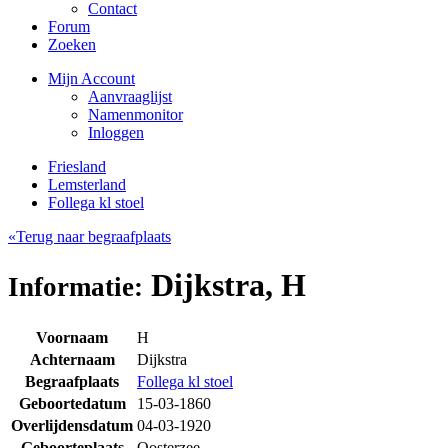
Contact
Forum
Zoeken
Mijn Account
Aanvraaglijst
Namenmonitor
Inloggen
Friesland
Lemsterland
Follega kl stoel
«Terug naar begraafplaats
Dijkstra, H
Informatie:
Voornaam
H
Achternaam
Dijkstra
Begraafplaats
Follega kl stoel
Geboortedatum
15-03-1860
Overlijdensdatum
04-03-1920
Geboorteplaats
Oosterzee