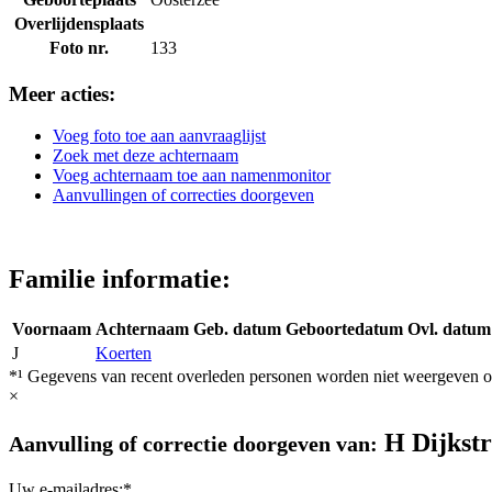
Overlijdensplaats
Foto nr.
133
Meer acties:
Voeg foto toe aan aanvraaglijst
Zoek met deze achternaam
Voeg achternaam toe aan namenmonitor
Aanvullingen of correcties doorgeven
Familie informatie:
Voornaam
Achternaam
Geb. datum
Geboortedatum
Ovl. datum
J
Koerten
*¹ Gegevens van recent overleden personen worden niet weergeven op
×
H Dijkst
Aanvulling of correctie doorgeven van:
Uw e-mailadres:*