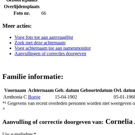
Overlijdensplaats
Foto nr.
66
Meer acties:
Voeg foto toe aan aanvraaglijst
Zoek met deze achternaam
Voeg achternaam toe aan namenmonitor
Aanvullingen of correcties doorgeven
Familie informatie:
Voornaam
Achternaam
Geb. datum
Geboortedatum
Ovl. datu
Amthonia C
Borsje
15-04-1902
05-01-196
*¹ Gegevens van recent overleden personen worden niet weergeven op
×
Cornelia
Aanvulling of correctie doorgeven van:
Uw e-mailadres:*