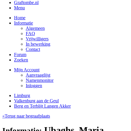
Graftombe.nl
Menu
Home
Informatie
Algemeen
FAQ
Vrijwilligers
In bewerking
Contact
Forum
Zoeken
Mijn Account
Aanvraaglijst
Namenmonitor
Inloggen
Limburg
Valkenburg aan de Geul
Berg en Terblijt Langen Akker
«Terug naar begraafplaats
Ubaghs, Maria
Informatie: