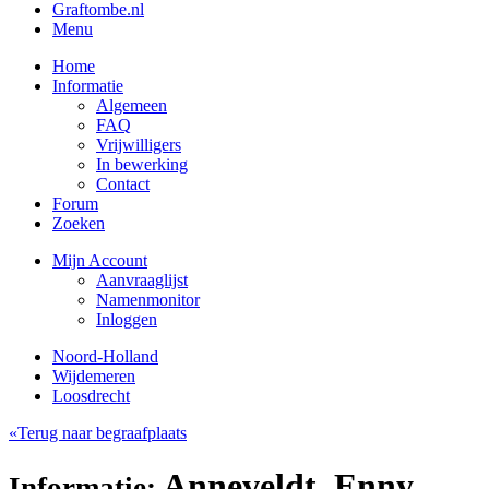
Graftombe.nl
Menu
Home
Informatie
Algemeen
FAQ
Vrijwilligers
In bewerking
Contact
Forum
Zoeken
Mijn Account
Aanvraaglijst
Namenmonitor
Inloggen
Noord-Holland
Wijdemeren
Loosdrecht
«Terug naar begraafplaats
Anneveldt, Enny
Informatie: