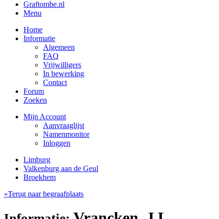
Graftombe.nl
Menu
Home
Informatie
Algemeen
FAQ
Vrijwilligers
In bewerking
Contact
Forum
Zoeken
Mijn Account
Aanvraaglijst
Namenmonitor
Inloggen
Limburg
Valkenburg aan de Geul
Broekhem
«Terug naar begraafplaats
Vrancken, J.L.
Informatie: