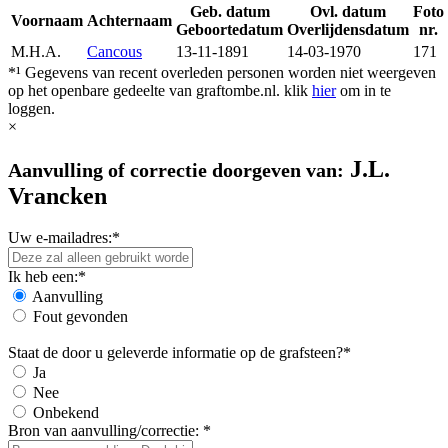
Geb. datum
Ovl. datum
Foto
Voornaam
Achternaam
Geboortedatum
Overlijdensdatum
nr.
M.H.A.
Cancous
13-11-1891
14-03-1970
171
*¹ Gegevens van recent overleden personen worden niet weergeven
op het openbare gedeelte van graftombe.nl. klik
hier
om in te
loggen.
×
J.L.
Aanvulling of correctie doorgeven van:
Vrancken
Uw e-mailadres:*
Ik heb een:*
Aanvulling
Fout gevonden
Staat de door u geleverde informatie op de grafsteen?*
Ja
Nee
Onbekend
Bron van aanvulling/correctie: *