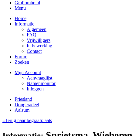
Graftombe.nl
Menu
Home
Informatie
Algemeen
FAQ
Vrijwilligers
In bewerking
Contact
Forum
Zoeken
Mijn Account
Aanvraaglijst
Namenmonitor
Inloggen
Friesland
Dongeradeel
Aalsum
«Terug naar begraafplaats
Sprietsma, Wieberen
Informatie: