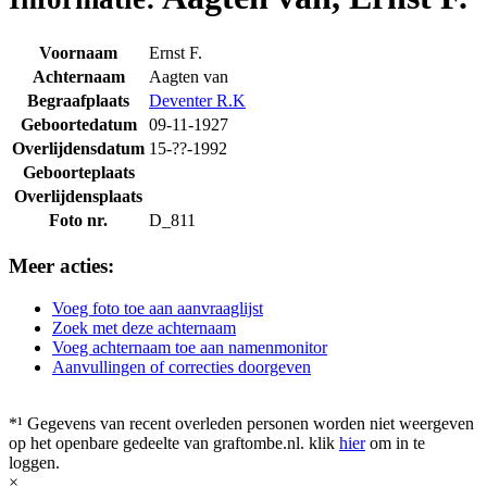
Voornaam
Ernst F.
Achternaam
Aagten van
Begraafplaats
Deventer R.K
Geboortedatum
09-11-1927
Overlijdensdatum
15-??-1992
Geboorteplaats
Overlijdensplaats
Foto nr.
D_811
Meer acties:
Voeg foto toe aan aanvraaglijst
Zoek met deze achternaam
Voeg achternaam toe aan namenmonitor
Aanvullingen of correcties doorgeven
*¹ Gegevens van recent overleden personen worden niet weergeven
op het openbare gedeelte van graftombe.nl. klik
hier
om in te
loggen.
×