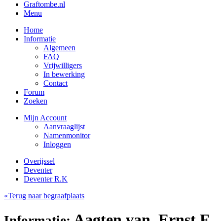
Graftombe.nl
Menu
Home
Informatie
Algemeen
FAQ
Vrijwilligers
In bewerking
Contact
Forum
Zoeken
Mijn Account
Aanvraaglijst
Namenmonitor
Inloggen
Overijssel
Deventer
Deventer R.K
«Terug naar begraafplaats
Aagten van, Ernst F.
Informatie: