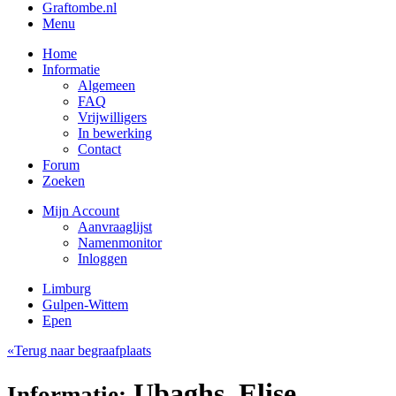
Graftombe.nl
Menu
Home
Informatie
Algemeen
FAQ
Vrijwilligers
In bewerking
Contact
Forum
Zoeken
Mijn Account
Aanvraaglijst
Namenmonitor
Inloggen
Limburg
Gulpen-Wittem
Epen
«Terug naar begraafplaats
Ubaghs, Elise
Informatie: