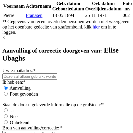
Geb. datum
Ovl. datum
Foto
Voornaam
Achternaam
Geboortedatum
Overlijdensdatum
nr.
Pierre
Franssen
13-05-1894
25-11-1971
062
*¹ Gegevens van recent overleden personen worden niet weergeven
op het openbare gedeelte van graftombe.nl. klik
hier
om in te
loggen.
×
Elise
Aanvulling of correctie doorgeven van:
Ubaghs
Uw e-mailadres:*
Ik heb een:*
Aanvulling
Fout gevonden
Staat de door u geleverde informatie op de grafsteen?*
Ja
Nee
Onbekend
Bron van aanvulling/correctie: *