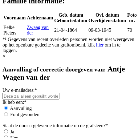
Familie informatie:
Geb. datum
Ovl. datum
Foto
Voornaam
Achternaam
Geboortedatum
Overlijdensdatum
nr.
Eelke
Zwaag van
21-04-1864
09-03-1945
70
Pieters
der
*¹ Gegevens van recent overleden personen worden niet weergeven
op het openbare gedeelte van graftombe.nl. klik
hier
om in te
loggen.
×
Antje
Aanvulling of correctie doorgeven van:
Wagen van der
Uw e-mailadres:*
Ik heb een:*
Aanvulling
Fout gevonden
Staat de door u geleverde informatie op de grafsteen?*
Ja
Nee