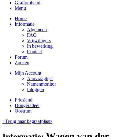
Graftombe.nl
Menu
Home
Informatie
Algemeen
FAQ
Vrijwilligers
In bewerking
Contact
Forum
Zoeken
Mijn Account
Aanvraaglijst
Namenmonitor
Inloggen
Friesland
Dongeradeel
Oostrum
«Terug naar begraafplaats
Wagen van der,
Informatie: