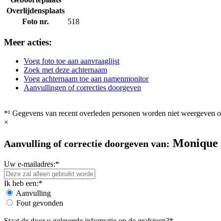
Overlijdensplaats
Foto nr.
518
Meer acties:
Voeg foto toe aan aanvraaglijst
Zoek met deze achternaam
Voeg achternaam toe aan namenmonitor
Aanvullingen of correcties doorgeven
*¹ Gegevens van recent overleden personen worden niet weergeven op
×
Monique 
Aanvulling of correctie doorgeven van:
Uw e-mailadres:*
Ik heb een:*
Aanvulling
Fout gevonden
Staat de door u geleverde informatie op de grafsteen?*