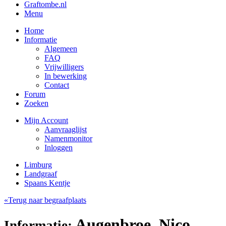
Graftombe.nl
Menu
Home
Informatie
Algemeen
FAQ
Vrijwilligers
In bewerking
Contact
Forum
Zoeken
Mijn Account
Aanvraaglijst
Namenmonitor
Inloggen
Limburg
Landgraaf
Spaans Kentje
«Terug naar begraafplaats
Augenbroe, Nico
Informatie: