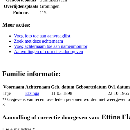
Overlijdensplaats
Groningen
Foto nr.
115
Meer acties:
Voeg foto toe aan aanvraaglijst
Zoek met deze achternaam
Voeg achternaam toe aan namenmonitor
Aanvullingen of correcties doorgeven
Familie informatie:
Voornaam
Achternaam
Geb. datum
Geboortedatum
Ovl. datum
IJtje
Elzinga
11-03-1898
22-10-1965
*¹ Gegevens van recent overleden personen worden niet weergeven op
×
Ettina El
Aanvulling of correctie doorgeven van:
Uw e-mailadres:*