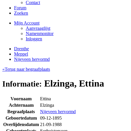
Contact
Forum
Zoeken
Mijn Account
Aanvraaglijst
Namenmonitor
Inloggen
Drenthe
Meppel
Nijeveen hervormd
«Terug naar begraafplaats
Elzinga, Ettina
Informatie:
Voornaam
Ettina
Achternaam
Elzinga
Begraafplaats
Nijeveen hervormd
Geboortedatum
09-12-1895
Overlijdensdatum
21-09-1988
Geboorteplaats
Surhuisterveen