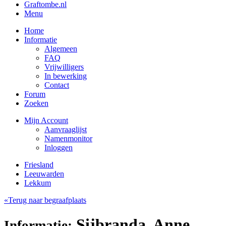
Graftombe.nl
Menu
Home
Informatie
Algemeen
FAQ
Vrijwilligers
In bewerking
Contact
Forum
Zoeken
Mijn Account
Aanvraaglijst
Namenmonitor
Inloggen
Friesland
Leeuwarden
Lekkum
«Terug naar begraafplaats
Sijbranda, Anne
Informatie: