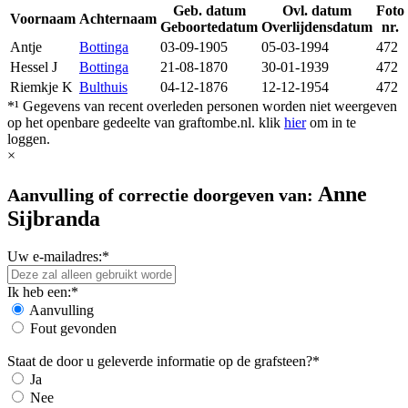
Geb. datum
Ovl. datum
Foto
Voornaam
Achternaam
Geboortedatum
Overlijdensdatum
nr.
Antje
Bottinga
03-09-1905
05-03-1994
472
Hessel J
Bottinga
21-08-1870
30-01-1939
472
Riemkje K
Bulthuis
04-12-1876
12-12-1954
472
*¹ Gegevens van recent overleden personen worden niet weergeven
op het openbare gedeelte van graftombe.nl. klik
hier
om in te
loggen.
×
Anne
Aanvulling of correctie doorgeven van:
Sijbranda
Uw e-mailadres:*
Ik heb een:*
Aanvulling
Fout gevonden
Staat de door u geleverde informatie op de grafsteen?*
Ja
Nee