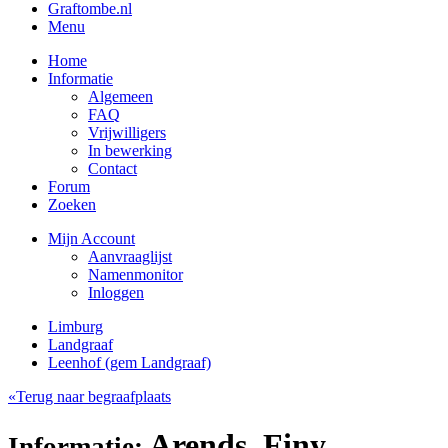
Graftombe.nl
Menu
Home
Informatie
Algemeen
FAQ
Vrijwilligers
In bewerking
Contact
Forum
Zoeken
Mijn Account
Aanvraaglijst
Namenmonitor
Inloggen
Limburg
Landgraaf
Leenhof (gem Landgraaf)
«Terug naar begraafplaats
Arends, Finy
Informatie: