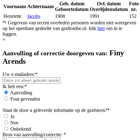
Geb. datum
Ovl. datum
Foto
Voornaam
Achternaam
Geboortedatum
Overlijdensdatum
nr.
Henriette
Jacobs
1908
1991
152
*¹ Gegevens van recent overleden personen worden niet weergeven
op het openbare gedeelte van graftombe.nl. klik
hier
om in te
loggen.
×
Finy
Aanvulling of correctie doorgeven van:
Arends
Uw e-mailadres:*
Ik heb een:*
Aanvulling
Fout gevonden
Staat de door u geleverde informatie op de grafsteen?*
Ja
Nee
Onbekend
Bron van aanvulling/correctie: *