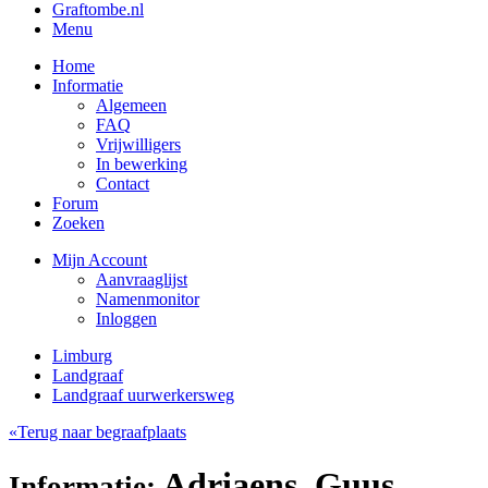
Graftombe.nl
Menu
Home
Informatie
Algemeen
FAQ
Vrijwilligers
In bewerking
Contact
Forum
Zoeken
Mijn Account
Aanvraaglijst
Namenmonitor
Inloggen
Limburg
Landgraaf
Landgraaf uurwerkersweg
«Terug naar begraafplaats
Adriaens, Guus
Informatie: