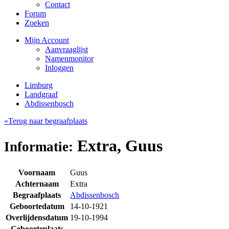
Contact
Forum
Zoeken
Mijn Account
Aanvraaglijst
Namenmonitor
Inloggen
Limburg
Landgraaf
Abdissenbosch
«Terug naar begraafplaats
Extra, Guus
Informatie:
Voornaam
Guus
Achternaam
Extra
Begraafplaats
Abdissenbosch
Geboortedatum
14-10-1921
Overlijdensdatum
19-10-1994
Geboorteplaats