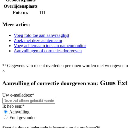
Overlijdensplaats
Foto nr.
111
Meer acties:
Voeg foto toe aan aanvraaglijst
Zoek met deze achternaam
Voeg achternaam toe aan namenmonitor
Aanvullingen of correcties doorgeven
*¹ Gegevens van recent overleden personen worden niet weergeven op
×
Guus Ext
Aanvulling of correctie doorgeven van:
Uw e-mailadres:*
Ik heb een:*
Aanvulling
Fout gevonden
Staat de door u geleverde informatie op de grafsteen?*