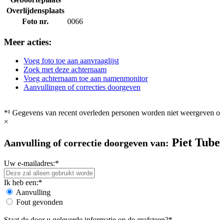
Overlijdensplaats
Foto nr.
0066
Meer acties:
Voeg foto toe aan aanvraaglijst
Zoek met deze achternaam
Voeg achternaam toe aan namenmonitor
Aanvullingen of correcties doorgeven
*¹ Gegevens van recent overleden personen worden niet weergeven op
×
Piet Tube
Aanvulling of correctie doorgeven van:
Uw e-mailadres:*
Ik heb een:*
Aanvulling
Fout gevonden
Staat de door u geleverde informatie op de grafsteen?*