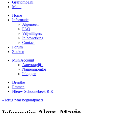
Graftombe.nl
Menu
Home
Informatie
Algemeen
FAQ
Vrijwilligers
In bewerking
Contact
Forum
Zoeken
Mijn Account
Aanvraaglijst
Namenmonitor
Inloggen
Drenthe
Emmen
Nieuw-Schoonebeek R.K
«Terug naar begraafplaats
Alers, Marie
Informatie: