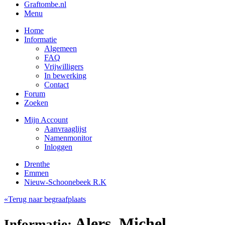
Graftombe.nl
Menu
Home
Informatie
Algemeen
FAQ
Vrijwilligers
In bewerking
Contact
Forum
Zoeken
Mijn Account
Aanvraaglijst
Namenmonitor
Inloggen
Drenthe
Emmen
Nieuw-Schoonebeek R.K
«Terug naar begraafplaats
Alers, Michel
Informatie: