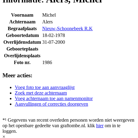
Voornaam
Michel
Achternaam
Alers
Begraafplaats
Nieuw-Schoonebeek R.K
Geboortedatum
18-02-1978
Overlijdensdatum
31-07-2000
Geboorteplaats
Overlijdensplaats
Foto nr.
1986
Meer acties:
Voeg foto toe aan aanvraaglijst
Zoek met deze achternaam
Voeg achternaam toe aan namenmonitor
Aanvullingen of correcties doorgeven
*¹ Gegevens van recent overleden personen worden niet weergeven
op het openbare gedeelte van graftombe.nl. klik
hier
om in te
loggen.
×