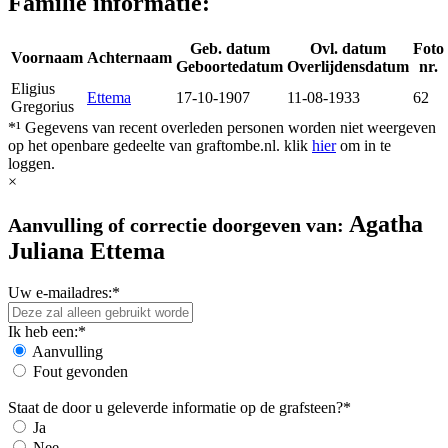
Familie informatie:
Geb. datum
Ovl. datum
Foto
Voornaam
Achternaam
Geboortedatum
Overlijdensdatum
nr.
Eligius
Ettema
17-10-1907
11-08-1933
62
Gregorius
*¹ Gegevens van recent overleden personen worden niet weergeven
op het openbare gedeelte van graftombe.nl. klik
hier
om in te
loggen.
×
Agatha
Aanvulling of correctie doorgeven van:
Juliana Ettema
Uw e-mailadres:*
Ik heb een:*
Aanvulling
Fout gevonden
Staat de door u geleverde informatie op de grafsteen?*
Ja
Nee