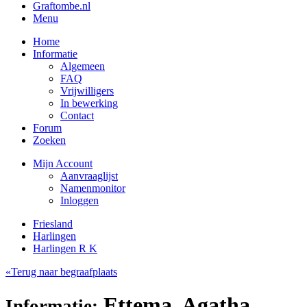
Graftombe.nl
Menu
Home
Informatie
Algemeen
FAQ
Vrijwilligers
In bewerking
Contact
Forum
Zoeken
Mijn Account
Aanvraaglijst
Namenmonitor
Inloggen
Friesland
Harlingen
Harlingen R K
«Terug naar begraafplaats
Ettema, Agatha
Informatie: