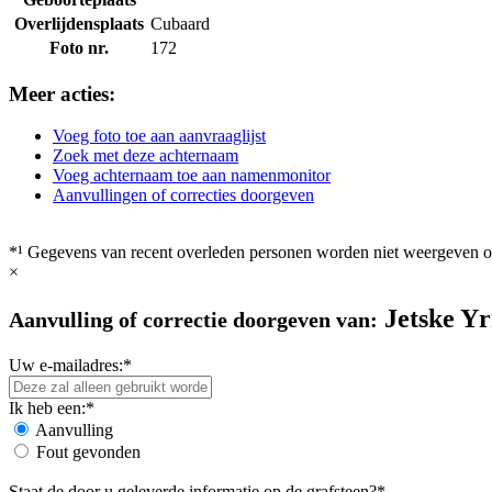
Overlijdensplaats
Cubaard
Foto nr.
172
Meer acties:
Voeg foto toe aan aanvraaglijst
Zoek met deze achternaam
Voeg achternaam toe aan namenmonitor
Aanvullingen of correcties doorgeven
*¹ Gegevens van recent overleden personen worden niet weergeven op
×
Jetske Yr
Aanvulling of correctie doorgeven van:
Uw e-mailadres:*
Ik heb een:*
Aanvulling
Fout gevonden
Staat de door u geleverde informatie op de grafsteen?*