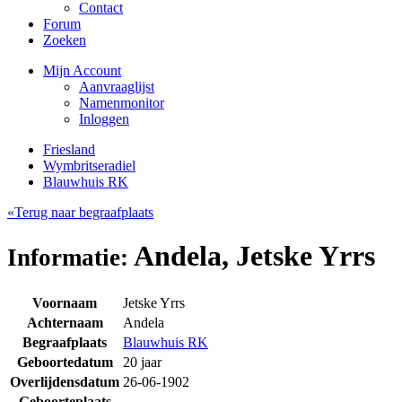
Contact
Forum
Zoeken
Mijn Account
Aanvraaglijst
Namenmonitor
Inloggen
Friesland
Wymbritseradiel
Blauwhuis RK
«Terug naar begraafplaats
Andela, Jetske Yrrs
Informatie:
Voornaam
Jetske Yrrs
Achternaam
Andela
Begraafplaats
Blauwhuis RK
Geboortedatum
20 jaar
Overlijdensdatum
26-06-1902
Geboorteplaats