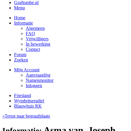
Graftombe.nl
Menu
Home
Informatie
Algemeen
FAQ
Vrijwilligers
In bewerking
Contact
Forum
Zoeken
Mijn Account
Aanvraaglijst
Namenmonitor
Inloggen
Friesland
Wymbritseradiel
Blauwhuis RK
«Terug naar begraafplaats
Asma van, Joseph
Informatie: