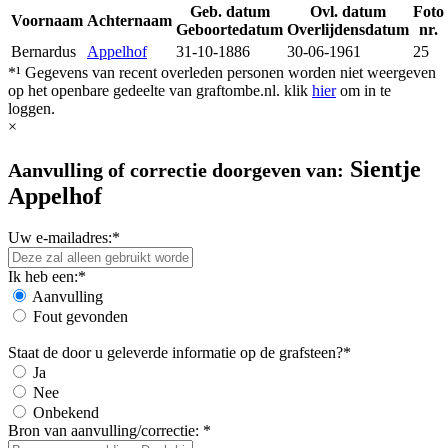
Geb. datum
Ovl. datum
Foto
Voornaam
Achternaam
Geboortedatum
Overlijdensdatum
nr.
Bernardus
Appelhof
31-10-1886
30-06-1961
25
*¹ Gegevens van recent overleden personen worden niet weergeven
op het openbare gedeelte van graftombe.nl. klik
hier
om in te
loggen.
×
Sientje
Aanvulling of correctie doorgeven van:
Appelhof
Uw e-mailadres:*
Ik heb een:*
Aanvulling
Fout gevonden
Staat de door u geleverde informatie op de grafsteen?*
Ja
Nee
Onbekend
Bron van aanvulling/correctie: *