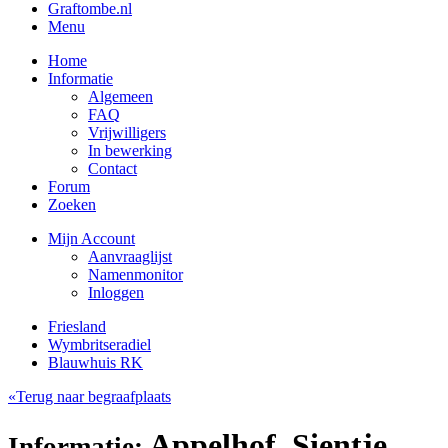
Graftombe.nl
Menu
Home
Informatie
Algemeen
FAQ
Vrijwilligers
In bewerking
Contact
Forum
Zoeken
Mijn Account
Aanvraaglijst
Namenmonitor
Inloggen
Friesland
Wymbritseradiel
Blauwhuis RK
«Terug naar begraafplaats
Appelhof, Sientje
Informatie: