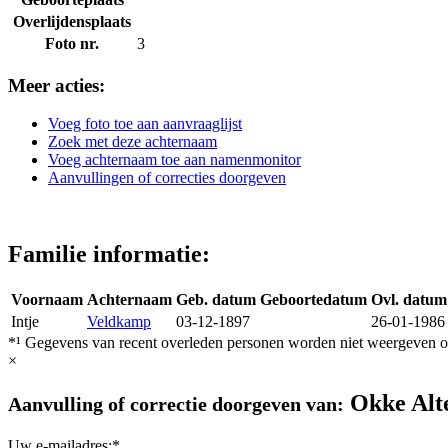
Overlijdensplaats
Foto nr.
3
Meer acties:
Voeg foto toe aan aanvraaglijst
Zoek met deze achternaam
Voeg achternaam toe aan namenmonitor
Aanvullingen of correcties doorgeven
Familie informatie:
Voornaam
Achternaam
Geb. datum
Geboortedatum
Ovl. datum
Intje
Veldkamp
03-12-1897
26-01-1986
*¹ Gegevens van recent overleden personen worden niet weergeven op
×
Okke Alt
Aanvulling of correctie doorgeven van:
Uw e-mailadres:*