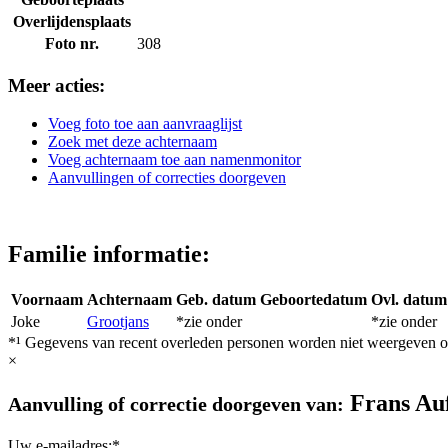
Overlijdensplaats
Foto nr.
308
Meer acties:
Voeg foto toe aan aanvraaglijst
Zoek met deze achternaam
Voeg achternaam toe aan namenmonitor
Aanvullingen of correcties doorgeven
Familie informatie:
Voornaam
Achternaam
Geb. datum
Geboortedatum
Ovl. datum
Joke
Grootjans
*zie onder
*zie onder
*¹ Gegevens van recent overleden personen worden niet weergeven op
×
Frans Au
Aanvulling of correctie doorgeven van:
Uw e-mailadres:*