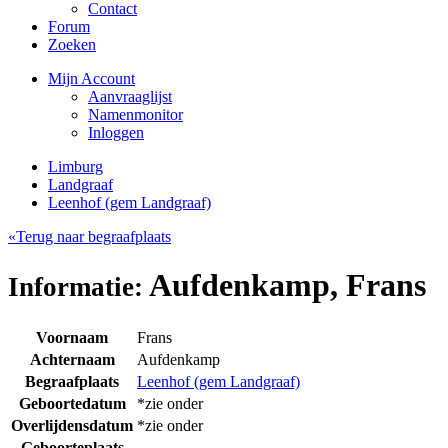
Contact
Forum
Zoeken
Mijn Account
Aanvraaglijst
Namenmonitor
Inloggen
Limburg
Landgraaf
Leenhof (gem Landgraaf)
«Terug naar begraafplaats
Aufdenkamp, Frans
Informatie:
Voornaam
Frans
Achternaam
Aufdenkamp
Begraafplaats
Leenhof (gem Landgraaf)
Geboortedatum
*zie onder
Overlijdensdatum
*zie onder
Geboorteplaats