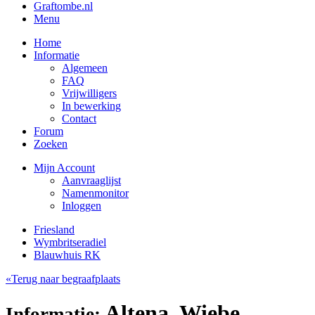
Graftombe.nl
Menu
Home
Informatie
Algemeen
FAQ
Vrijwilligers
In bewerking
Contact
Forum
Zoeken
Mijn Account
Aanvraaglijst
Namenmonitor
Inloggen
Friesland
Wymbritseradiel
Blauwhuis RK
«Terug naar begraafplaats
Altena, Wiebe
Informatie: