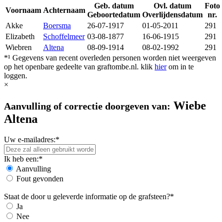
Geb. datum
Ovl. datum
Foto
Voornaam
Achternaam
Geboortedatum
Overlijdensdatum
nr.
Akke
Boersma
26-07-1917
01-05-2011
291
Elizabeth
Schoffelmeer
03-08-1877
16-06-1915
291
Wiebren
Altena
08-09-1914
08-02-1992
291
*¹ Gegevens van recent overleden personen worden niet weergeven
op het openbare gedeelte van graftombe.nl. klik
hier
om in te
loggen.
×
Wiebe
Aanvulling of correctie doorgeven van:
Altena
Uw e-mailadres:*
Ik heb een:*
Aanvulling
Fout gevonden
Staat de door u geleverde informatie op de grafsteen?*
Ja
Nee