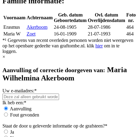
Familie informatie:
Geb. datum
Ovl. datum
Foto
Voornaam
Achternaam
Geboortedatum
Overlijdensdatum
nr.
Erasmus
Akerboom
24-08-1905
28-07-1986
464
Maria W
Zoet
16-01-1909
21-07-1993
464
*¹ Gegevens van recent overleden personen worden niet weergeven
op het openbare gedeelte van graftombe.nl. klik
hier
om in te
loggen.
×
Maria
Aanvulling of correctie doorgeven van:
Wilhelmina Akerboom
Uw e-mailadres:*
Ik heb een:*
Aanvulling
Fout gevonden
Staat de door u geleverde informatie op de grafsteen?*
Ja