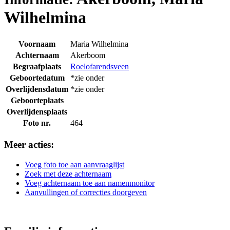
Wilhelmina
Voornaam
Maria Wilhelmina
Achternaam
Akerboom
Begraafplaats
Roelofarendsveen
Geboortedatum
*zie onder
Overlijdensdatum
*zie onder
Geboorteplaats
Overlijdensplaats
Foto nr.
464
Meer acties:
Voeg foto toe aan aanvraaglijst
Zoek met deze achternaam
Voeg achternaam toe aan namenmonitor
Aanvullingen of correcties doorgeven