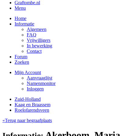
Graftombe.nl
Menu
Home
Informatie
Algemeen
FAQ
Vrijwilligers
In bewerking
Contact
Forum
Zoeken
Mijn Account
Aanvraaglijst
Namenmonitor
Inloggen
Zuid-Holland
Kaag en Braassem
Roelofarendsveen
«Terug naar begraafplaats
Akerboom, Maria
Informatie: