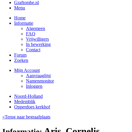
Graftombe.nl
Menu
Home
Informatie
Algemeen
FAQ
Vrijwilligers
In bewerking
Contact
Forum
Zoeken
Mijn Account
Aanvraaglijst
Namenmonitor
Inloggen
Noord-Holland
Medemblik
Opperdoes kerkhof
«Terug naar begraafplaats
Aris, Cornelis
Informatie: