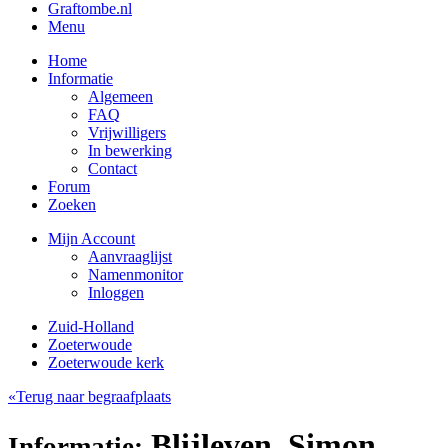
Graftombe.nl
Menu
Home
Informatie
Algemeen
FAQ
Vrijwilligers
In bewerking
Contact
Forum
Zoeken
Mijn Account
Aanvraaglijst
Namenmonitor
Inloggen
Zuid-Holland
Zoeterwoude
Zoeterwoude kerk
«Terug naar begraafplaats
Blijleven, Simon
Informatie: