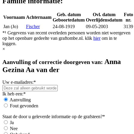
Familie informatie:
Geb. datum
Ovl. datum
Foto
Voornaam
Achternaam
Geboortedatum
Overlijdensdatum
nr.
Jan (Jo)
Fischer
24-08-1919
09-05-2003
3139
*¹ Gegevens van recent overleden personen worden niet weergeven
op het openbare gedeelte van graftombe.nl. klik
hier
om in te
loggen.
×
Anna
Aanvulling of correctie doorgeven van:
Gezina Aa van der
Uw e-mailadres:*
Ik heb een:*
Aanvulling
Fout gevonden
Staat de door u geleverde informatie op de grafsteen?*
Ja
Nee