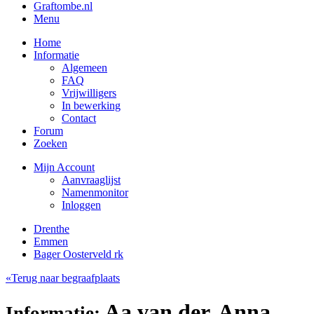
Graftombe.nl
Menu
Home
Informatie
Algemeen
FAQ
Vrijwilligers
In bewerking
Contact
Forum
Zoeken
Mijn Account
Aanvraaglijst
Namenmonitor
Inloggen
Drenthe
Emmen
Bager Oosterveld rk
«Terug naar begraafplaats
Aa van der, Anna
Informatie: